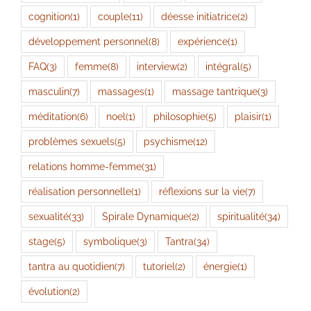
cognition
(1)
couple
(11)
déesse initiatrice
(2)
développement personnel
(8)
expérience
(1)
FAQ
(3)
femme
(8)
interview
(2)
intégral
(5)
masculin
(7)
massages
(1)
massage tantrique
(3)
méditation
(6)
noel
(1)
philosophie
(5)
plaisir
(1)
problèmes sexuels
(5)
psychisme
(12)
relations homme-femme
(31)
réalisation personnelle
(1)
réflexions sur la vie
(7)
sexualité
(33)
Spirale Dynamique
(2)
spiritualité
(34)
stage
(5)
symbolique
(3)
Tantra
(34)
tantra au quotidien
(7)
tutoriel
(2)
énergie
(1)
évolution
(2)