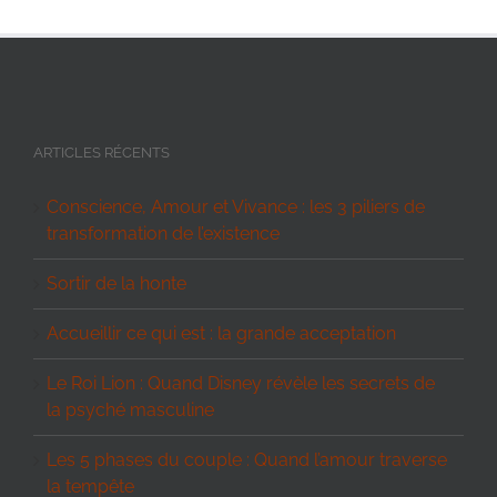
ARTICLES RÉCENTS
Conscience, Amour et Vivance : les 3 piliers de
transformation de l’existence
Sortir de la honte
Accueillir ce qui est : la grande acceptation
Le Roi Lion : Quand Disney révèle les secrets de
la psyché masculine
Les 5 phases du couple : Quand l’amour traverse
la tempête