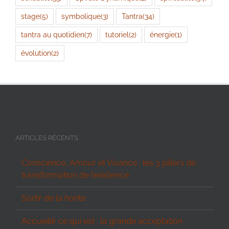
stage
(5)
symbolique
(3)
Tantra
(34)
tantra au quotidien
(7)
tutoriel
(2)
énergie
(1)
évolution
(2)
ARTICLES RÉCENTS
Conscience, Amour et Vivance : les 3 piliers de
transformation de l’existence
Sortir de la honte
Accueillir ce qui est : la grande acceptation