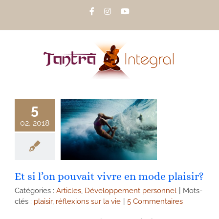
Passer
Facebook
Instagram
YouTube
au
contenu
5
02, 2018
Et si l’on pouvait vivre en mode plaisir?
Catégories :
Articles
,
Développement personnel
|
Mots-
clés :
plaisir
,
réflexions sur la vie
|
5 Commentaires