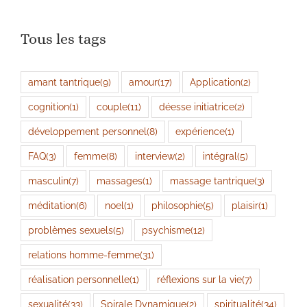
Tous les tags
amant tantrique
(9)
amour
(17)
Application
(2)
cognition
(1)
couple
(11)
déesse initiatrice
(2)
développement personnel
(8)
expérience
(1)
FAQ
(3)
femme
(8)
interview
(2)
intégral
(5)
masculin
(7)
massages
(1)
massage tantrique
(3)
méditation
(6)
noel
(1)
philosophie
(5)
plaisir
(1)
problèmes sexuels
(5)
psychisme
(12)
relations homme-femme
(31)
réalisation personnelle
(1)
réflexions sur la vie
(7)
sexualité
(33)
Spirale Dynamique
(2)
spiritualité
(34)