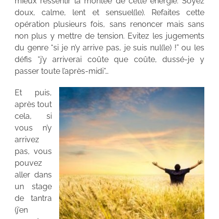
mieux ressentir la montée de cette énergie. Soyez
doux, calme, lent et sensuel(le). Refaites cette
opération plusieurs fois, sans renoncer mais sans
non plus y mettre de tension. Evitez les jugements
du genre “si je n’y arrive pas, je suis nul(le) !” ou les
défis “j’y arriverai coûte que coûte, dussé-je y
passer toute l’après-midi”…
Et puis,
après tout
cela, si
vous n’y
arrivez
pas, vous
pouvez
aller dans
un stage
de tantra
(j’en