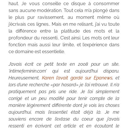
haut. Je vous conseille ce disque à consommer
sans aucune modération. Tout cela m’a plongé dans
le plus pur ravissement, au moment même où
j’écrivais ces lignes.. Mais en me relisant, j’ai vu toute
la différence entre la platitude des mots et la
profondeur du ressenti.. C’est ainsi. Les mots ont leur
fonction mais aussi leur limite, et l’expérience dans
ce domaine est essentielle.
J’avais écrit ce petit texte en 2008 pour un site,
‘intimefeminin.com’ qui est aujourd’hui disparu.
Heureusement,
Karen l’avait gardé sur Epanews
, et
lors d’une recherche «par hasard» je l’ai retrouvé. Il n’a
pratiquement pas pris une ride. Je l’ai simplement
corrigé et un peu modifié pour tenir compte de la
manière légèrement différente dont je vois les choses
aujourd’hui, mais l’essentiel était déjà là. Je me
souviens encore de l’extase du coeur que j’avais
ressenti en écrivant cet article et en écoutant le