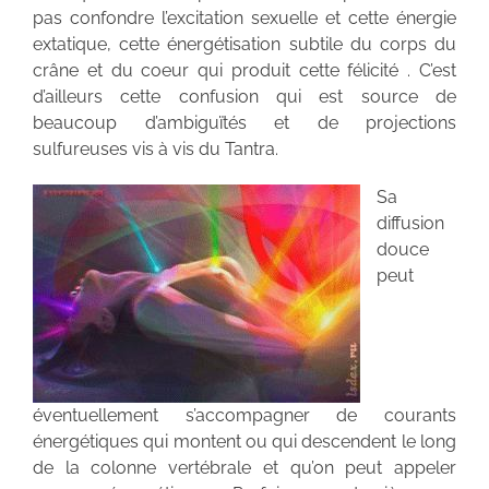
pas confondre l’excitation sexuelle et cette énergie
extatique, cette énergétisation subtile du corps du
crâne et du coeur qui produit cette félicité . C’est
d’ailleurs cette confusion qui est source de
beaucoup d’ambiguïtés et de projections
sulfureuses vis à vis du Tantra.
Sa
diffusion
douce
peut
éventuellement s’accompagner de courants
énergétiques qui montent ou qui descendent le long
de la colonne vertébrale et qu’on peut appeler