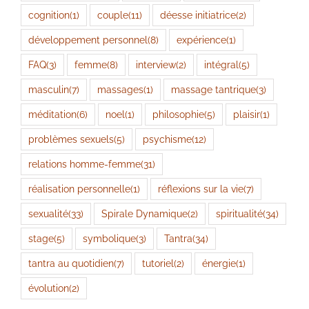
cognition
(1)
couple
(11)
déesse initiatrice
(2)
développement personnel
(8)
expérience
(1)
FAQ
(3)
femme
(8)
interview
(2)
intégral
(5)
masculin
(7)
massages
(1)
massage tantrique
(3)
méditation
(6)
noel
(1)
philosophie
(5)
plaisir
(1)
problèmes sexuels
(5)
psychisme
(12)
relations homme-femme
(31)
réalisation personnelle
(1)
réflexions sur la vie
(7)
sexualité
(33)
Spirale Dynamique
(2)
spiritualité
(34)
stage
(5)
symbolique
(3)
Tantra
(34)
tantra au quotidien
(7)
tutoriel
(2)
énergie
(1)
évolution
(2)