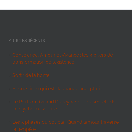
ARTICLES RÉCENTS
Conscience, Amour et Vivance : les 3 piliers de
transformation de l’existence
Sortir de la honte
Accueillir ce qui est : la grande acceptation
Le Roi Lion : Quand Disney révèle les secrets de
la psyché masculine
Les 5 phases du couple : Quand l’amour traverse
la tempête