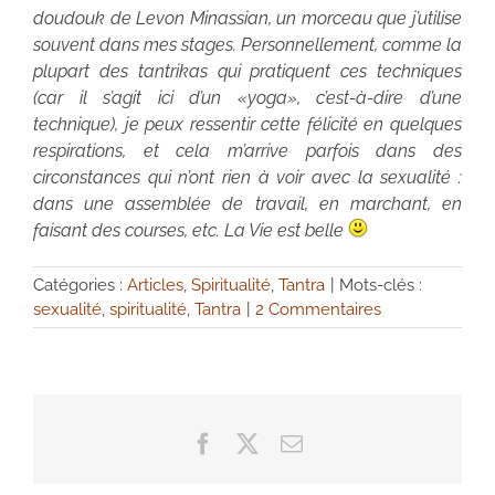
doudouk de Levon Minassian, un morceau que j’utilise
souvent dans mes stages. Personnellement, comme la
plupart des tantrikas qui pratiquent ces techniques
(car il s’agit ici d’un «yoga», c’est-à-dire d’une
technique), je peux ressentir cette félicité en quelques
respirations, et cela m’arrive parfois dans des
circonstances qui n’ont rien à voir avec la sexualité :
dans une assemblée de travail, en marchant, en
faisant des courses, etc. La Vie est belle
Catégories :
Articles
,
Spiritualité
,
Tantra
|
Mots-clés :
sexualité
,
spiritualité
,
Tantra
|
2 Commentaires
Facebook
X
Email