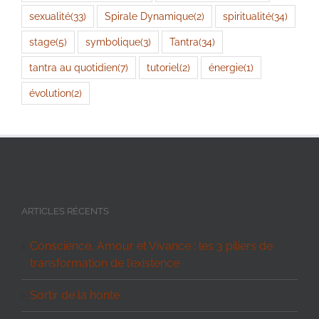
sexualité
(33)
Spirale Dynamique
(2)
spiritualité
(34)
stage
(5)
symbolique
(3)
Tantra
(34)
tantra au quotidien
(7)
tutoriel
(2)
énergie
(1)
évolution
(2)
ARTICLES RÉCENTS
Conscience, Amour et Vivance : les 3 piliers de
transformation de l’existence
Sortir de la honte