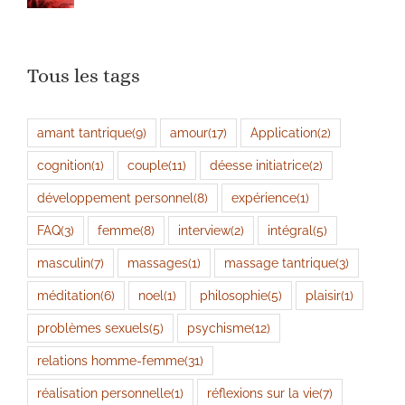
Tous les tags
amant tantrique
(9)
amour
(17)
Application
(2)
cognition
(1)
couple
(11)
déesse initiatrice
(2)
développement personnel
(8)
expérience
(1)
FAQ
(3)
femme
(8)
interview
(2)
intégral
(5)
masculin
(7)
massages
(1)
massage tantrique
(3)
méditation
(6)
noel
(1)
philosophie
(5)
plaisir
(1)
problèmes sexuels
(5)
psychisme
(12)
relations homme-femme
(31)
réalisation personnelle
(1)
réflexions sur la vie
(7)