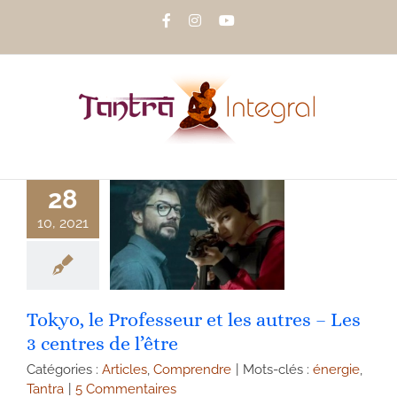
Passer
Facebook
Instagram
YouTube
au
contenu
28
10, 2021
Tokyo, le Professeur et les autres – Les
3 centres de l’être
Catégories :
Articles
,
Comprendre
|
Mots-clés :
énergie
,
Tantra
|
5 Commentaires