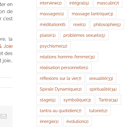
interview
(2)
intégral
(5)
masculin
(7)
ter en
ion de
massages
(1)
massage tantrique
(3)
 c’est
méditation
(6)
noel
(1)
philosophie
(5)
plaisir
(1)
problèmes sexuels
(5)
re, la
psychisme
(12)
& Joie
et des
relations homme-femme
(31)
 joie…
réalisation personnelle
(1)
réflexions sur la vie
(7)
sexualité
(33)
Spirale Dynamique
(2)
spiritualité
(34)
stage
(5)
symbolique
(3)
Tantra
(34)
tantra au quotidien
(7)
tutoriel
(2)
ok
Email
énergie
(1)
évolution
(2)