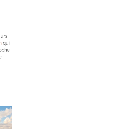
ours
m
qui
roche
e