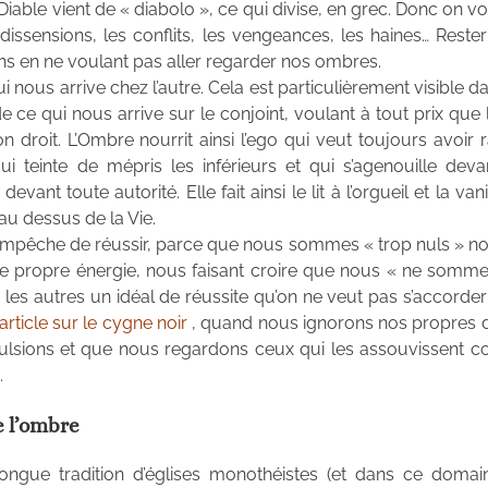
 Diable vient de « diabolo », ce qui divise, en grec. Donc on vo
 dissensions, les conflits, les vengeances, les haines… Reste
ons en ne voulant pas aller regarder nos ombres.
 nous arrive chez l’autre. Cela est particulièrement visible d
 ce qui nous arrive sur le conjoint, voulant à tout prix que l
droit. L’Ombre nourrit ainsi l’ego qui veut toujours avoir r
i teinte de mépris les inférieurs et qui s’agenouille deva
vant toute autorité. Elle fait ainsi le lit à l’orgueil et la van
u dessus de la Vie.
s empêche de réussir, parce que nous sommes « trop nuls » no
otre propre énergie, nous faisant croire que nous « ne somm
 les autres un idéal de réussite qu’on ne veut pas s’accorder 
l’article sur le cygne noir
, quand nous ignorons nos propres d
ulsions et que nous regardons ceux qui les assouvissent
.
e l’ombre
longue tradition d’églises monothéistes (et dans ce domai