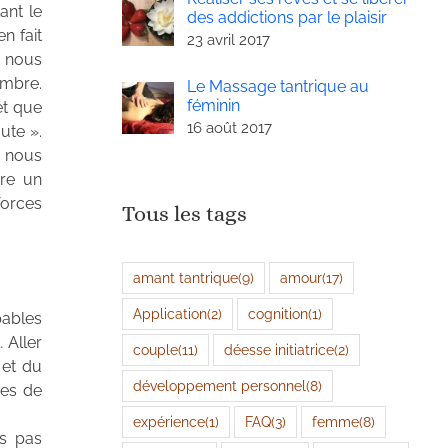
ant le
des addictions par le plaisir
n fait
23 avril 2017
t nous
Ombre.
Le Massage tantrique au
féminin
et que
16 août 2017
ute ».
r nous
tre un
forces
Tous les tags
amant tantrique
(9)
amour
(17)
Application
(2)
cognition
(1)
pables
 Aller
couple
(11)
déesse initiatrice
(2)
 et du
développement personnel
(8)
tes de
expérience
(1)
FAQ
(3)
femme
(8)
is pas