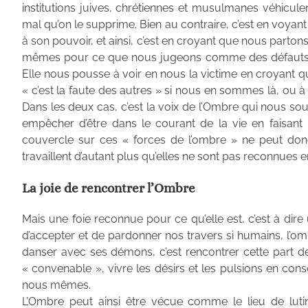
institutions juives, chrétiennes et musulmanes véhicul
mal qu’on le supprime. Bien au contraire, c’est en voyan
à son pouvoir, et ainsi, c’est en croyant que nous part
mêmes pour ce que nous jugeons comme des défauts, d
Elle nous pousse à voir en nous la victime en croyant
« c’est la faute des autres » si nous en sommes là, ou à 
Dans les deux cas, c’est la voix de l’Ombre qui nous sou
empêcher d’être dans le courant de la vie en faisant 
couvercle sur ces « forces de l’ombre » ne peut donc 
travaillent d’autant plus qu’elles ne sont pas reconnues e
La joie de rencontrer l’Ombre
Mais une foie reconnue pour ce qu’elle est, c’est à d
d’accepter et de pardonner nos travers si humains, l’omb
danser avec ses démons, c’est rencontrer cette part 
« convenable », vivre les désirs et les pulsions en con
nous mêmes.
L’Ombre peut ainsi être vécue comme le lieu de lutin