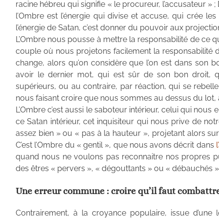
racine hébreu qui signifie « le procureur, l’accusateur » ;
l’Ombre est l’énergie qui divise et accuse, qui crée les
l’énergie de Satan, c’est donner du pouvoir aux projecti
L’Ombre nous pousse à mettre la responsabilité de ce qui
couple où nous projetons facilement la responsabilité de
change, alors qu’on considère que l’on est dans son bon 
avoir le dernier mot, qui est sûr de son bon droit, qu
supérieurs, ou au contraire, par réaction, qui se rebelle de
nous faisant croire que nous sommes au dessus du lot, a
L’Ombre c’est aussi le saboteur intérieur, celui qui nou
ce Satan intérieur, cet inquisiteur qui nous prive de n
assez bien » ou « pas à la hauteur », projetant alors sur
C’est l’Ombre du « gentil », que nous avons décrit dans
quand nous ne voulons pas reconnaitre nos propres p
des êtres « pervers », « dégouttants » ou « débauchés »
Une erreur commune : croire qu’il faut combattr
Contrairement, à la croyance populaire, issue d’une 