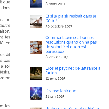
it que
8 mars 2011
r dans
Et si le plaisir résidait dans le
ans un
Désir ?
’autre
30 octobre 2017
aison,
nt les
Comment tenir ses bonnes
résolutions quand on n’a pas
ité, en
de volonté et qu’on est
paresseux
us dit
8 janvier 2017
es pas
à soi.
Eros et psyché : de l’attirance à
ésirs,
l’union
 comme
12 avril 2015
L’extase tantrique
21 juin 2015
ne les
Réaliser ses rêves et se libérer