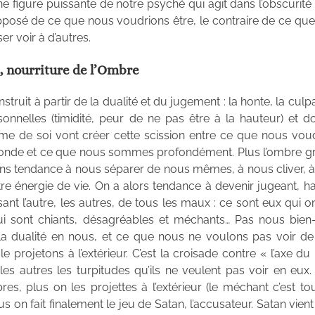
e figure puissante de notre psyché qui agit dans l’obscurité 
opposé de ce que nous voudrions être, le contraire de ce qu
er voir à d’autres.
, nourriture de l’Ombre
truit à partir de la dualité et du jugement : la honte, la culpab
sonnelles (timidité, peur de ne pas être à la hauteur) et d
me de soi vont créer cette scission entre ce que nous vou
nde et ce que nous sommes profondément. Plus l’ombre gr
ns tendance à nous séparer de nous mêmes, à nous cliver, 
e énergie de vie. On a alors tendance à devenir jugeant, ha
ant l’autre, les autres, de tous les maux : ce sont eux qui o
i sont chiants, désagréables et méchants… Pas nous bien-
la dualité en nous, et ce que nous ne voulons pas voir d
 projetons à l’extérieur. C’est la croisade contre « l’axe du
les autres les turpitudes qu’ils ne veulent pas voir en eux.
, plus on les projettes à l’extérieur (le méchant c’est to
 on fait finalement le jeu de Satan, l’accusateur. Satan vient