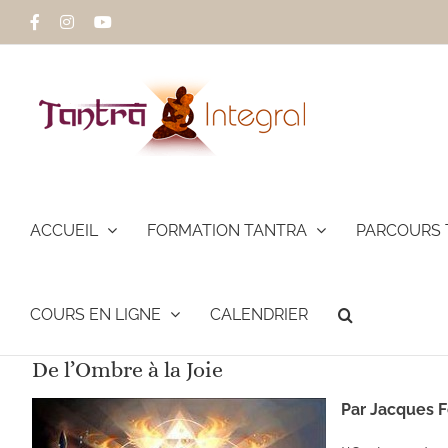
Passer
Facebook
Instagram
YouTube
au
contenu
ACCUEIL
FORMATION TANTRA
PARCOURS 
COURS EN LIGNE
CALENDRIER
De l’Ombre à la Joie
Par Jacques F