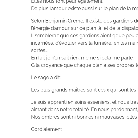
Elles nous font peur également.
De plus l’amour existe aussi sur le plan de la m
Selon Benjamin Creme, Il existe des gardiens des 
l’énergie d’amour sur ce plan là, et de la dispat
Il semblerait que ces gardiens aient qque peu 
incarnées, d’évoluer vers la lumière, en les ma
sortes…
En fait je n’en sait rien, même si cela me parle.
G la croyance que chaque plan a ses propres loi
Le sage a dit:
Les plus grands maitres sont ceux qui sont les 
Je suis apprenti en soins esseniens, et nous tr
aimant dans notre totalité. En nous pardonnant
Nos ombres sont ni bonnes ni mauvaises: elles 
Cordialement