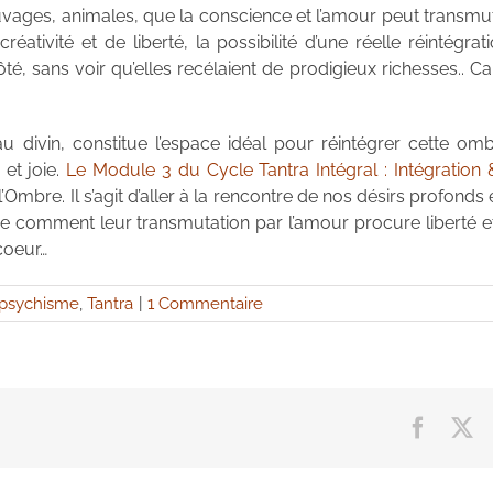
ages, animales, que la conscience et l’amour peut transmu
éativité et de liberté, la possibilité d’une réelle réintégrat
é, sans voir qu’elles recélaient de prodigieux richesses.. Car
au divin, constitue l’espace idéal pour réintégrer cette omb
 et joie.
Le Module 3 du Cycle Tantra Intégral : Intégration 
Ombre. Il s’agit d’aller à la rencontre de nos désirs profonds 
re comment leur transmutation par l’amour procure liberté et
coeur…
psychisme
,
Tantra
|
1 Commentaire
Facebo
X