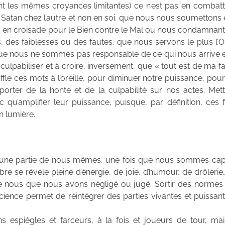
ent les mêmes croyances limitantes) ce n’est pas en combatt
t Satan chez l’autre et non en soi, que nous nous soumettons e
ons en croisade pour le Bien contre le Mal ou nous condamnan
es faiblesses ou des fautes, que nous servons le plus l’
 que nous ne sommes pas responsable de ce qui nous arrive 
culpabiliser et à croire, inversement, que « tout est de ma fa
ffle ces mots à l’oreille, pour diminuer notre puissance, pou
porter de la honte et de la culpabilité sur nos actes. Met
qu’amplifier leur puissance, puisque, par définition, ces 
n lumière.
ire une partie de nous mêmes, une fois que nous sommes ca
re se révèle pleine d’énergie, de joie, d’humour, de drôlerie…
de nous que nous avons négligé ou jugé. Sortir des normes
science permet de réintégrer des parties vivantes et puissan
s espiègles et farceurs, à la fois et joueurs de tour, ma