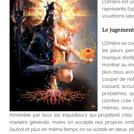
L’Ombre est un
représente l’
voudrions laiss
Le jugement
L’Ombre se cons
les peurs per
manque d’esti
montrer au mo
plus nous avo
couper de notr
cassant, accus
problèmes, qu
L’ombre crée 
mêmes, nous le
fomentée par tous les inquisiteurs qui projettent chez 
manière générale, moins on accepte nos propres ombres
l’autre) et plus en même temps on se scinde en deux, plus