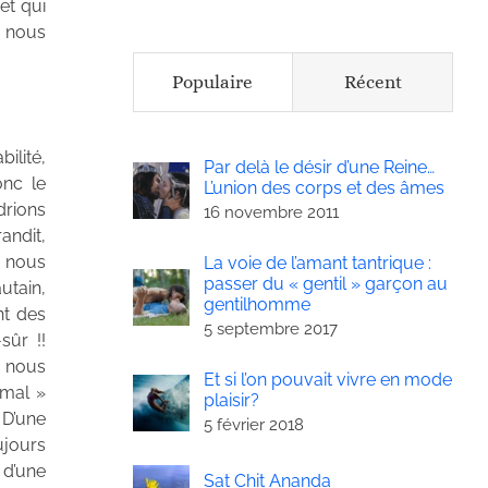
et qui
e nous
Populaire
Récent
ilité,
Par delà le désir d’une Reine…
onc le
L’union des corps et des âmes
drions
16 novembre 2011
andit,
à nous
La voie de l’amant tantrique :
passer du « gentil » garçon au
utain,
gentilhomme
nt des
5 septembre 2017
sûr !!
e nous
Et si l’on pouvait vivre en mode
 mal »
plaisir?
 D’une
5 février 2018
ujours
 d’une
Sat Chit Ananda