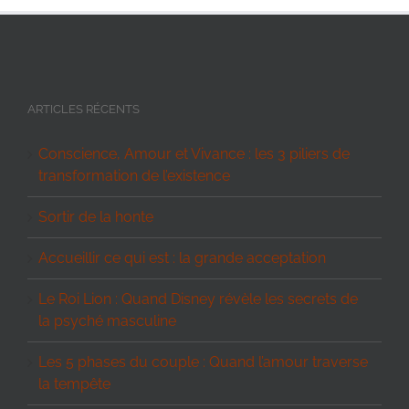
ARTICLES RÉCENTS
Conscience, Amour et Vivance : les 3 piliers de
transformation de l’existence
Sortir de la honte
Accueillir ce qui est : la grande acceptation
Le Roi Lion : Quand Disney révèle les secrets de
la psyché masculine
Les 5 phases du couple : Quand l’amour traverse
la tempête