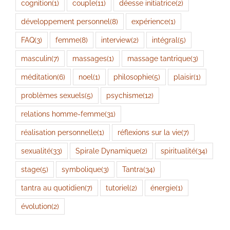
cognition
(1)
couple
(11)
déesse initiatrice
(2)
développement personnel
(8)
expérience
(1)
FAQ
(3)
femme
(8)
interview
(2)
intégral
(5)
masculin
(7)
massages
(1)
massage tantrique
(3)
méditation
(6)
noel
(1)
philosophie
(5)
plaisir
(1)
problèmes sexuels
(5)
psychisme
(12)
relations homme-femme
(31)
réalisation personnelle
(1)
réflexions sur la vie
(7)
sexualité
(33)
Spirale Dynamique
(2)
spiritualité
(34)
stage
(5)
symbolique
(3)
Tantra
(34)
tantra au quotidien
(7)
tutoriel
(2)
énergie
(1)
évolution
(2)