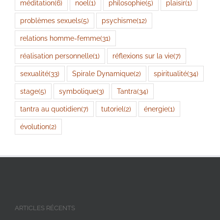
méditation
(6)
noel
(1)
philosophie
(5)
plaisir
(1)
problèmes sexuels
(5)
psychisme
(12)
relations homme-femme
(31)
réalisation personnelle
(1)
réflexions sur la vie
(7)
sexualité
(33)
Spirale Dynamique
(2)
spiritualité
(34)
stage
(5)
symbolique
(3)
Tantra
(34)
tantra au quotidien
(7)
tutoriel
(2)
énergie
(1)
évolution
(2)
ARTICLES RÉCENTS