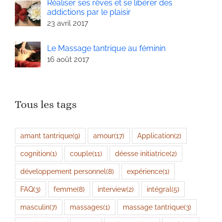
Réaliser ses rêves et se libérer des
addictions par le plaisir
23 avril 2017
Le Massage tantrique au féminin
16 août 2017
Tous les tags
amant tantrique
(9)
amour
(17)
Application
(2)
cognition
(1)
couple
(11)
déesse initiatrice
(2)
développement personnel
(8)
expérience
(1)
FAQ
(3)
femme
(8)
interview
(2)
intégral
(5)
masculin
(7)
massages
(1)
massage tantrique
(3)