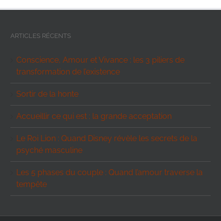
ARTICLES RÉCENTS
Conscience, Amour et Vivance : les 3 piliers de
transformation de l’existence
Sortir de la honte
Accueillir ce qui est : la grande acceptation
Le Roi Lion : Quand Disney révèle les secrets de la
psyché masculine
Les 5 phases du couple : Quand l’amour traverse la
tempête