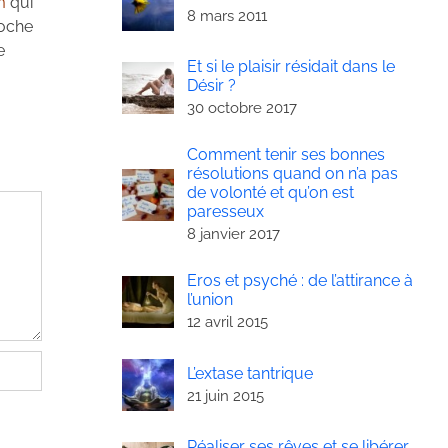
m
qui
8 mars 2011
roche
e
Et si le plaisir résidait dans le
Désir ?
30 octobre 2017
Comment tenir ses bonnes
résolutions quand on n’a pas
de volonté et qu’on est
paresseux
8 janvier 2017
Eros et psyché : de l’attirance à
l’union
12 avril 2015
L’extase tantrique
21 juin 2015
Réaliser ses rêves et se libérer