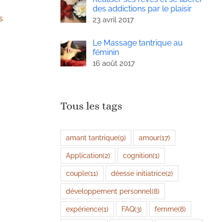
des addictions par le plaisir
s
23 avril 2017
Le Massage tantrique au
féminin
16 août 2017
Tous les tags
amant tantrique
(9)
amour
(17)
Application
(2)
cognition
(1)
couple
(11)
déesse initiatrice
(2)
développement personnel
(8)
expérience
(1)
FAQ
(3)
femme
(8)