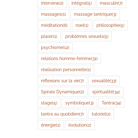
interview
(2)
intégral
(5)
masculin
(7)
massages
(1)
massage tantrique
(3)
méditation
(6)
noel
(1)
philosophie
(5)
plaisir
(1)
problèmes sexuels
(5)
psychisme
(12)
relations homme-femme
(31)
réalisation personnelle
(1)
réflexions sur la vie
(7)
sexualité
(33)
Spirale Dynamique
(2)
spiritualité
(34)
stage
(5)
symbolique
(3)
Tantra
(34)
tantra au quotidien
(7)
tutoriel
(2)
énergie
(1)
évolution
(2)