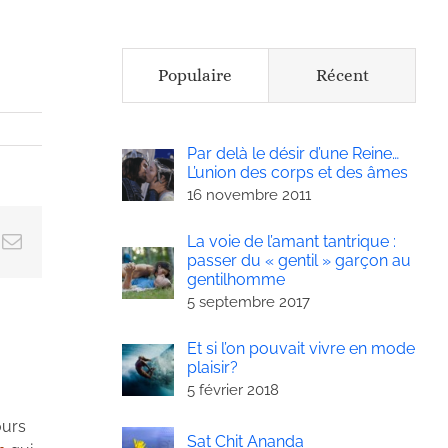
Populaire
Récent
Par delà le désir d’une Reine…
L’union des corps et des âmes
16 novembre 2011
ok
Email
La voie de l’amant tantrique :
passer du « gentil » garçon au
gentilhomme
5 septembre 2017
Et si l’on pouvait vivre en mode
plaisir?
5 février 2018
ours
Sat Chit Ananda