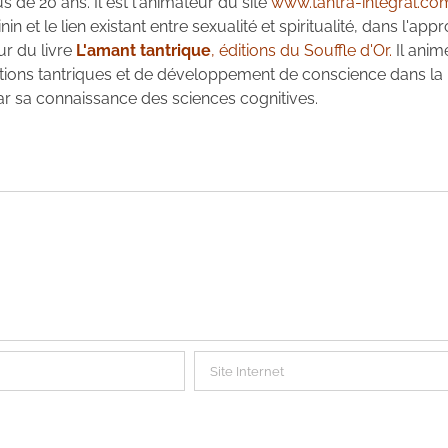
 de 20 ans. Il est l'animateur du site
www.tantra-integral.co
in et le lien existant entre sexualité et spiritualité, dans l'app
ur du livre
L'amant tantrique
, éditions du Souffle d'Or.
Il anim
ations tantriques et de développement de conscience dans la
 par sa connaissance des sciences cognitives.