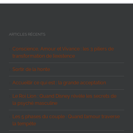
ARTICLES RÉCENTS
Conscience, Amour et Vivance : les 3 piliers de
transformation de l’existence
Sortir de la honte
Accueillir ce qui est : la grande acceptation
Le Roi Lion : Quand Disney révèle les secrets de
la psyché masculine
Les 5 phases du couple : Quand l’amour traverse
la tempête