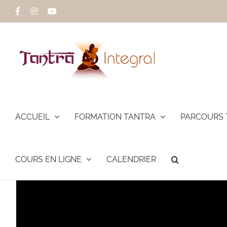
Passer
Facebook
Instagram
YouTube
au
contenu
ACCUEIL
FORMATION TANTRA
PARCOURS 
COURS EN LIGNE
CALENDRIER