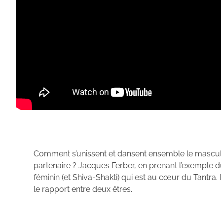
Comment s’unissent et dansent ensemble le masculin e
partenaire ? Jacques Ferber, en prenant l’exemple 
féminin (et Shiva-Shakti) qui est au cœur du Tantra.
le rapport entre deux êtres.