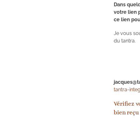
Dans quelq
votre lien 
ce lien pou
Je vous sou
du tantra.
jacques@ta
tantra-inte
Vérifiez v
bien reçu