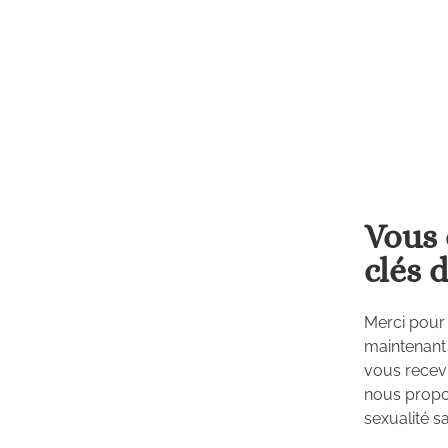
Passer
au
contenu
Vous 
clés 
Merci pour 
maintenant 
vous recevr
nous propos
sexualité sa